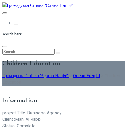
Skip
to
content
search here
Children Education
Громадська Спілка "Єдина Нація!"
>
Ocean Freight
>
Children
Education
Information
project Title :
Business Agency
Client :
Mahi Al Rabbi
Status :
Complete