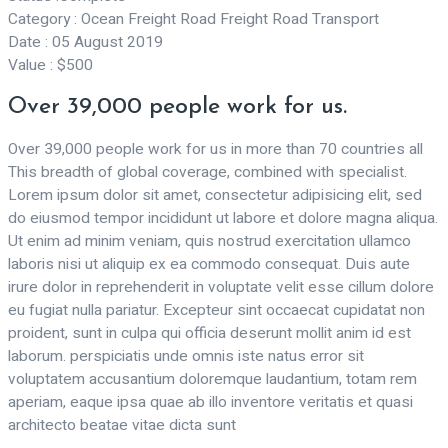
Category :
Ocean Freight Road Freight Road Transport
Date :
05 August 2019
Value :
$500
Over 39,000 people work for us.
Over 39,000 people work for us in more than 70 countries all
This breadth of global coverage, combined with specialist.
Lorem ipsum dolor sit amet, consectetur adipisicing elit, sed
do eiusmod tempor incididunt ut labore et dolore magna aliqua.
Ut enim ad minim veniam, quis nostrud exercitation ullamco
laboris nisi ut aliquip ex ea commodo consequat. Duis aute
irure dolor in reprehenderit in voluptate velit esse cillum dolore
eu fugiat nulla pariatur. Excepteur sint occaecat cupidatat non
proident, sunt in culpa qui officia deserunt mollit anim id est
laborum. perspiciatis unde omnis iste natus error sit
voluptatem accusantium doloremque laudantium, totam rem
aperiam, eaque ipsa quae ab illo inventore veritatis et quasi
architecto beatae vitae dicta sunt